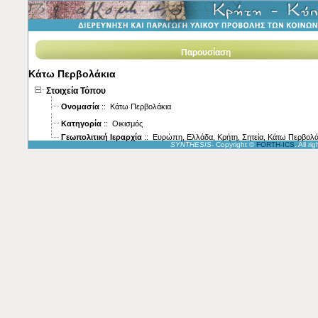
Παρουσίαση
Κάτω Περβολάκια
Στοιχεία Τόπου
Ονομασία
:: Κάτω Περβολάκια
Κατηγορία
:: Οικισμός
Γεωπολιτική Ιεραρχία
:: Ευρώπη, Ελλάδα, Κρήτη, Σητεία, Κάτω Περβολά
SYNTHESIS
- Copyright ©
FORTH-ICS
. All r