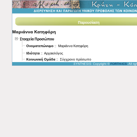
Παρουσίαση
Μαριάννα Κατηφόρη
Στοιχεία Προσώπου
Ονοματεπώνυμο
:: Μαριάννα Κατηφόρη
Ιδιότητα
:: Αρχαιολόγος
Κοινωνική Ομάδα
:: Σύγχρονο πρόσωπο
SYNTHESIS
- Copyright ©
FORTH-ICS
. All r